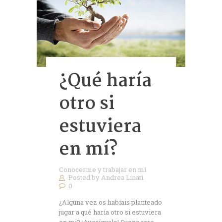
¿Qué haría
otro si
estuviera
en mí?
Conocerme y trabajar en mí
Posted by
Andrea Linati
0
¿Alguna vez os habíais planteado
jugar a qué haría otro si estuviera
en mi? ¡Averígualo! Suena raro,