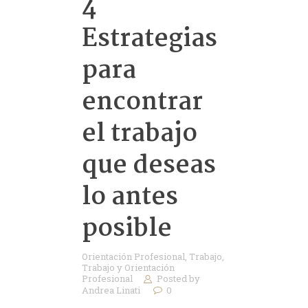
4
Estrategias
para
encontrar
el trabajo
que deseas
lo antes
posible
Orientación Profesional
,
Trabajo
,
Trabajo y Orientación
Profesional
Posted by
Andrea Linati
0