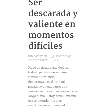
Ser
descarada y
valiente en
momentos
difíciles
Sin categoría
Posted by
Andrea Linati
0
Hace un tiempo que dejé mi
trabajo para tomar un nuevo
rumbo en mi vida,
desconozco cual será mi
paradero en unos meses y
menos se me ocurre proyectar a
largo plazo. Estoy sencillamente
construyendo mis alas,
sintiéndome muy viva al no