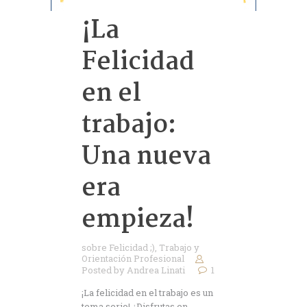
¡La
Felicidad
en el
trabajo:
Una nueva
era
empieza!
sobre Felicidad ;)
,
Trabajo y
Orientación Profesional
Posted by
Andrea Linati
1
¡La felicidad en el trabajo es un
tema serio! ¿Disfrutas en