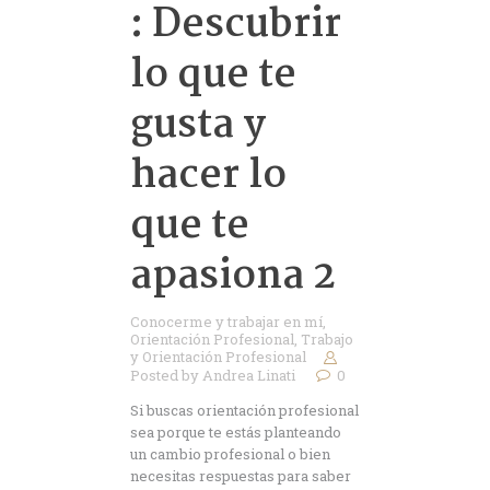
: Descubrir
lo que te
gusta y
hacer lo
que te
apasiona 2
Conocerme y trabajar en mí
,
Orientación Profesional
,
Trabajo
y Orientación Profesional
Posted by
Andrea Linati
0
Si buscas orientación profesional
sea porque te estás planteando
un cambio profesional o bien
necesitas respuestas para saber