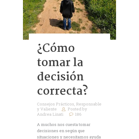
¿Cómo
tomar la
decisión
correcta?
Consejos Prácticos
,
Responsable
y Valiente
Posted by
Andrea Linati
186
A muchos nos cuesta tomar
decisiones en según que
situaciones y necesitamos ayuda