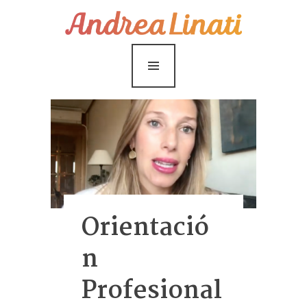
¿Cómo funciona?
Servicios
Coaching Gratis
Conóceme
Contáctame
Blog
Orientació
n
Profesional