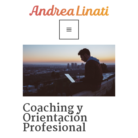
¿Cómo funciona?
Servicios
Coaching Gratis
Conóceme
Contáctame
Blog
Coaching y
Orientación
Profesional