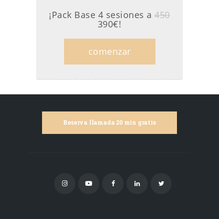
¡Pack Base 4 sesiones a
450
390€!
comenzar
Reserva llamada 20 min gratis