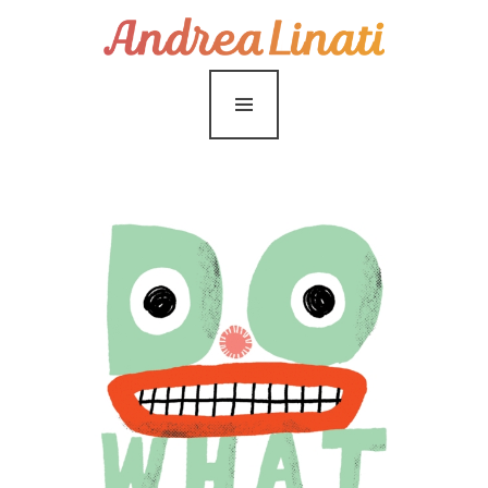
¿Cómo funciona?
Servicios
Coaching Gratis
Conóceme
Contáctame
Blog