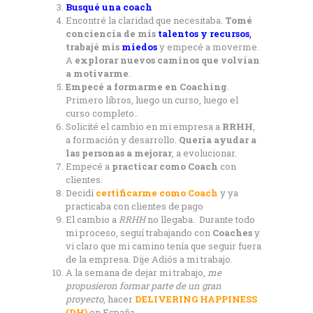
Busqué una coach
Encontré la claridad que necesitaba.
Tomé
conciencia de mis
talentos y recursos
,
trabajé mis
miedos
y empecé a moverme.
A
explorar nuevos caminos que volvían
a motivarme
.
Empecé a formarme en Coaching
.
Primero libros, luego un curso, luego el
curso completo..
Solicité el cambio en mi empresa a
RRHH
,
a formación y desarrollo.
Quería ayudar a
las personas a mejorar
, a evolucionar.
Empecé a
practicar como Coach
con
clientes.
Decidí
certificarme como Coach
y ya
practicaba con clientes de pago
El cambio a
RRHH
no llegaba. Durante todo
mi proceso, seguí trabajando con
Coaches
y
vi claro que mi camino tenía que seguir fuera
de la empresa. Dije Adiós a mi trabajo.
A la semana de dejar mi trabajo,
me
propusieron formar parte de un gran
proyecto
, hacer
DELIVERING HAPPINESS
(DH)
en España.