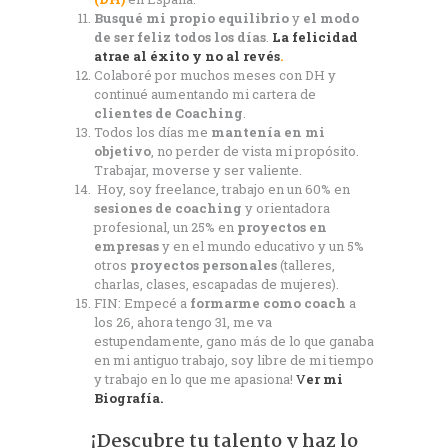
Busqué mi propio equilibrio
y
el modo
de ser feliz todos los días
.
La felicidad
atrae al éxito y no al revés
.
Colaboré por muchos meses con DH y
continué aumentando mi cartera de
clientes de Coaching
.
Todos los días me
mantenía en mi
objetivo
, no perder de vista mi propósito.
Trabajar, moverse y ser valiente.
Hoy, soy freelance, trabajo en un 60% en
sesiones de coaching
y orientadora
profesional, un 25% en
proyectos en
empresas
y en el mundo educativo y un 5%
otros
proyectos personales
(talleres,
charlas, clases, escapadas de mujeres).
FIN: Empecé a
formarme como coach
a
los 26, ahora tengo 31, me va
estupendamente, gano más de lo que ganaba
en mi antiguo trabajo, soy libre de mi tiempo
y trabajo en lo que me apasiona!
V
er mi
Biografía.
¡Descubre tu talento y haz lo