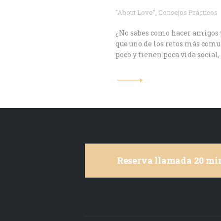
"About Love"
,
Consejos Prácticos
¿No sabes como hacer amigos y 
que uno de los retos más comu
poco y tienen poca vida social
Reserva llamada 20 min