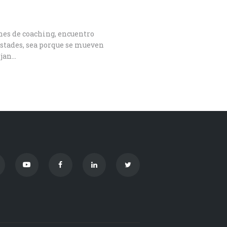
ones de coaching, encuentro
istades, sea porque se mueven
ejan…