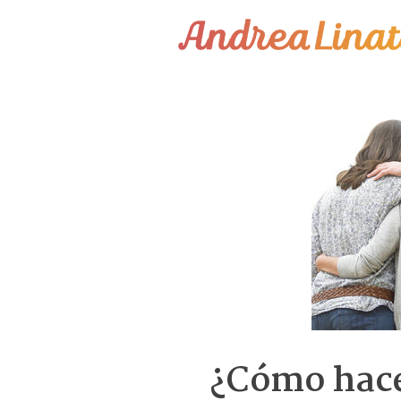
¿Cómo funciona?
Servicios
Coaching Gratis
Conóceme
Contáctame
Blog
¿Cómo hace