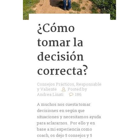
¿Cómo
tomar la
decisión
correcta?
Consejos Prácticos
,
Responsable
y Valiente
Posted by
Andrea Linati
186
A muchos nos cuesta tomar
decisiones en según que
situaciones y necesitamos ayuda
para aclararnos. Por ello y en
base a mi experiencia como
coach, os dejo 5 consejos y 5