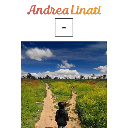
¿Cómo funciona?
Servicios
Coaching Gratis
Conóceme
Contáctame
Blog