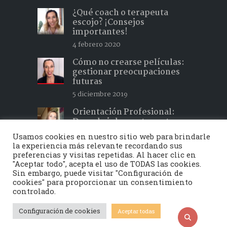
¿Qué coach o terapeuta
escojo? ¡Consejos
importantes!
4 febrero 2020
Cómo no crearse películas:
gestionar preocupaciones
futuras
5 diciembre 2019
Orientación Profesional:
Descubrir lo que te gusta y
hacer lo que te apasiona 2
Usamos cookies en nuestro sitio web para brindarle
15 febrero 2019
la experiencia más relevante recordando sus
preferencias y visitas repetidas. Al hacer clic en
"Aceptar todo", acepta el uso de TODAS las cookies.
Sin embargo, puede visitar "Configuración de
cookies" para proporcionar un consentimiento
Toquedeluz © 2020 - Todos los derechos
controlado.
reservados | Developed by
Vayabits
|
Aviso
legal
|
Política de privacidad
|
Política de
Configuración de cookies
Aceptar todas
cookies
|
Política de ventas y cancelación