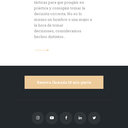
tácticas para que pongáis en
práctica y consigáis tomar la
decisión correcta. No es lo
mismo un hombre o una mujer a
la hora de tomar
decisiones, consideramos
hechos distintos…
Reserva llamada 20 min gratis