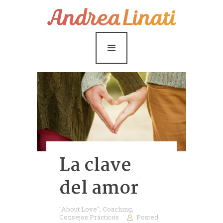
¿Cómo funciona?
Servicios
Coaching Gratis
Conóceme
Contáctame
Blog
La clave
del amor
"About Love"
,
Coaching
,
Consejos Prácticos
Posted