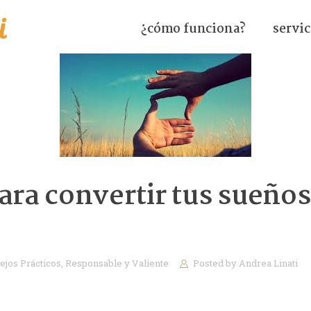
¿cómo funciona?
servic
para convertir tus sueños
…
ejos Prácticos
,
Responsable y Valiente
Posted by
Andrea Linati