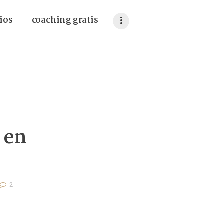
ios
coaching gratis
 en
2