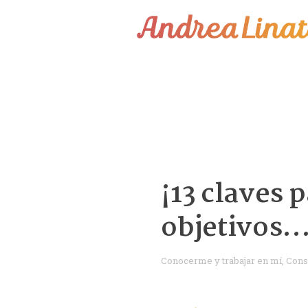
¿Cómo funciona?
Servicios
Coaching Gratis
Conóceme
Contáctame
¡13 claves 
Blog
objetivos
Conocerme y trabajar en mí
,
Cons