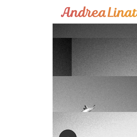
¿Cómo funciona?
Servicios
Coaching Gratis
Conóceme
Contáctame
Blog