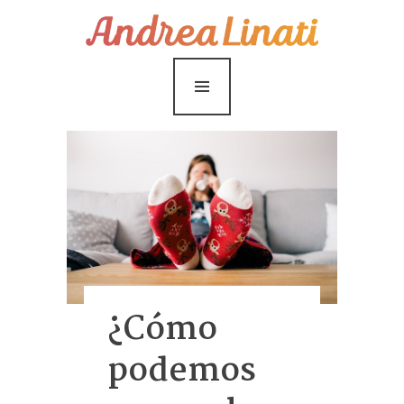
¿Cómo funciona?
Servicios
Coaching Gratis
Conóceme
Contáctame
Blog
¿Cómo
podemos