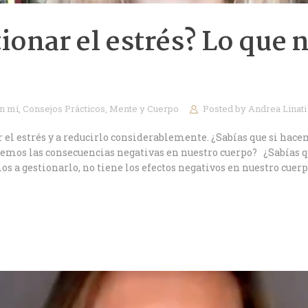
onar el estrés? Lo que n
en mí
,
Consejos Prácticos
,
Mente y Cuerpo
Posted by
Andrea Linat
r el estrés y a reducirlo considerablemente. ¿Sabías que si hac
emos las consecuencias negativas en nuestro cuerpo? ¿Sabías q
 a gestionarlo, no tiene los efectos negativos en nuestro cuerpo