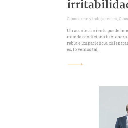
irritabilida
Conocerme y trabajar en mí
,
Cons
Un acontecimiento puede tener
mundo condiciona tu manera de 
rabia e impaciencia, mientras
es, lo vemos tal…