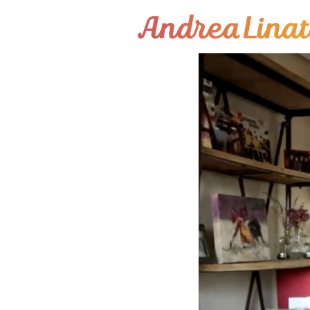
¿Cómo funciona?
Servicios
Coaching Gratis
Conóceme
Contáctame
Blog