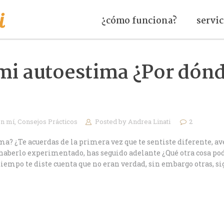
¿cómo funciona?
servic
i autoestima ¿Por dón
en mí
,
Consejos Prácticos
Posted by
Andrea Linati
2
 ¿Te acuerdas de la primera vez que te sentiste diferente, av
e haberlo experimentado, has seguido adelante ¿Qué otra cosa po
 tiempo te diste cuenta que no eran verdad, sin embargo otras, s