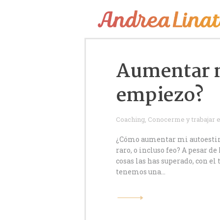
¿Cómo funciona?
Servicios
Aumentar m
Coaching Gratis
empiezo?
Conóceme
Contáctame
Coaching
,
Conocerme y trabajar 
¿Cómo aumentar mi autoestima?
Blog
raro, o incluso feo? A pesar d
cosas las has superado, con el
tenemos una…