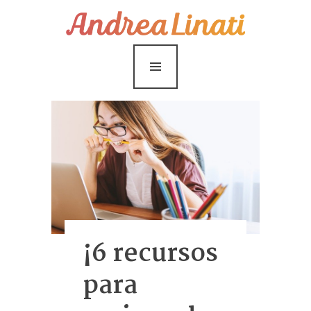
¿Cómo funciona?
Servicios
Coaching Gratis
Conóceme
Contáctame
Blog
¡6 recursos
para