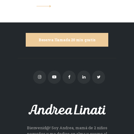
Reserva llamada 20 min gratis
Bienvenid@! Soy Andrea, mamá de 2 niños
pequeños y me dedico en alma y cuerpo al