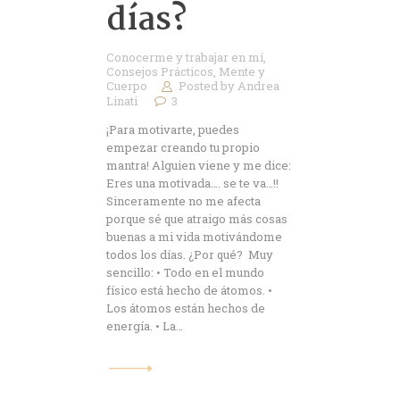
días?
Conocerme y trabajar en mí
,
Consejos Prácticos
,
Mente y
Cuerpo
Posted by
Andrea
Linati
3
¡Para motivarte, puedes
empezar creando tu propio
mantra! Alguien viene y me dice:
Eres una motivada…. se te va…!!
Sinceramente no me afecta
porque sé que atraigo más cosas
buenas a mi vida motivándome
todos los días. ¿Por qué? Muy
sencillo: • Todo en el mundo
físico está hecho de átomos. •
Los átomos están hechos de
energía. • La…