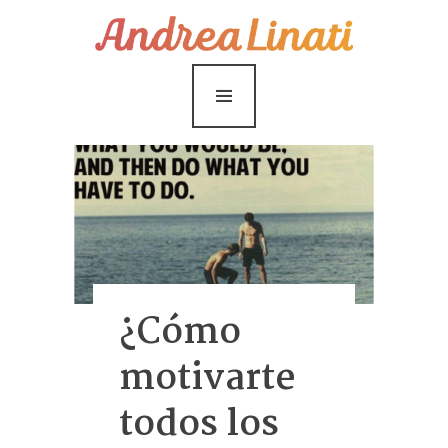
¿Cómo funciona?
Servicios
Coaching Gratis
Conóceme
Contáctame
Blog
¿Cómo
motivarte
todos los