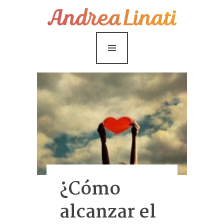
¿Cómo funciona?
Servicios
Coaching Gratis
Conóceme
Contáctame
Blog
¿Cómo
alcanzar el