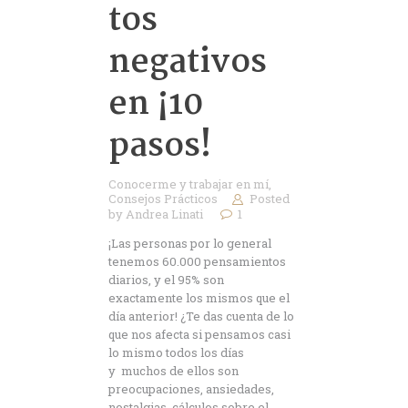
tos
negativos
en ¡10
pasos!
Conocerme y trabajar en mí
,
Consejos Prácticos
Posted
by
Andrea Linati
1
¡Las personas por lo general
tenemos 60.000 pensamientos
diarios, y el 95% son
exactamente los mismos que el
día anterior! ¿Te das cuenta de lo
que nos afecta si pensamos casi
lo mismo todos los días
y muchos de ellos son
preocupaciones, ansiedades,
nostalgias, cálculos sobre el