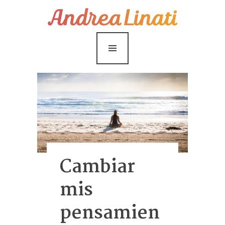
¿Cómo funciona?
Servicios
Coaching Gratis
Conóceme
Contáctame
Blog
Cambiar
mis
pensamien