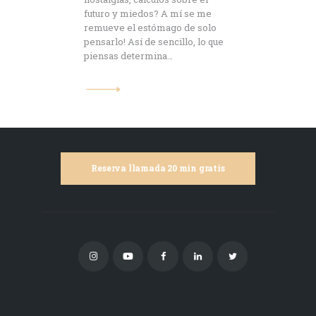
futuro y miedos? A mí se me
remueve el estómago de solo
pensarlo! Así de sencillo, lo que
piensas determina…
Reserva llamada 20 min gratis