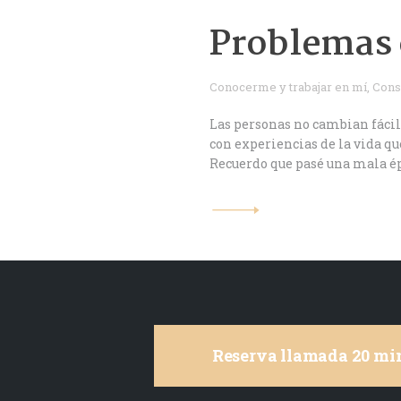
Problemas c
Conocerme y trabajar en mí
,
Cons
Las personas no cambian fáci
con experiencias de la vida 
Recuerdo que pasé una mala ép
Reserva llamada 20 min