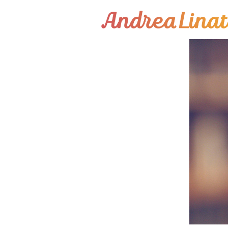
¿Cómo funciona?
Servicios
Coaching Gratis
Conóceme
Contáctame
Blog