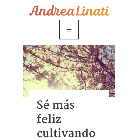
¿Cómo funciona?
Servicios
Coaching Gratis
Conóceme
Contáctame
Blog
Sé más
feliz
cultivando