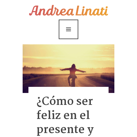
¿Cómo funciona?
Servicios
Coaching Gratis
Conóceme
Contáctame
Blog
¿Cómo ser
feliz en el
presente y