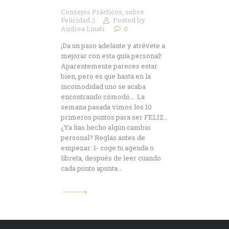
Consejos Prácticos
,
sobre
Felicidad ;)
Posted by
Andrea Linati
0
¡Da un paso adelante y atrévete a
mejorar con esta guía personal!
Aparentemente pareces estar
bien, pero es que hasta en la
incomodidad uno se acaba
encontrando cómodo… La
semana pasada vimos los 10
primeros puntos para ser FELIZ…
¿Ya has hecho algún cambio
personal? Reglas antes de
empezar: 1- coge tu agenda o
libreta, después de leer cuando
cada punto apunta…