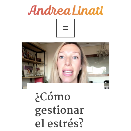
¿Cómo funciona?
Servicios
Coaching Gratis
Conóceme
Contáctame
Blog
¿Cómo
gestionar
el estrés?