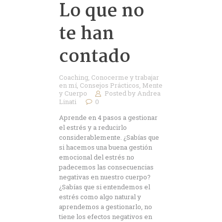
Lo que no
te han
contado
Coaching
,
Conocerme y trabajar
en mí
,
Consejos Prácticos
,
Mente
y Cuerpo
Posted by
Andrea
Linati
0
Aprende en 4 pasos a gestionar
el estrés y a reducirlo
considerablemente. ¿Sabías que
si hacemos una buena gestión
emocional del estrés no
padecemos las consecuencias
negativas en nuestro cuerpo?
¿Sabías que si entendemos el
estrés como algo natural y
aprendemos a gestionarlo, no
tiene los efectos negativos en