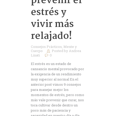
prevenir el
estrés y
vivir más
relajado!
Consejos Prácticos
,
Mente y
Cuerpo
Posted by
Andrea
Linati
0
El estrés es un estado de
cansancio mental provocado por
la exigencia de un rendimiento
muy superior al normal En el
anterior post vimos 9 consejos
para manejar mejor los
momentos de estrés, pero como
más vale prevenir que curar, nos
toca cultivar desde dentro un
poco más de paciencia y
serenidad en nuestro día a día.