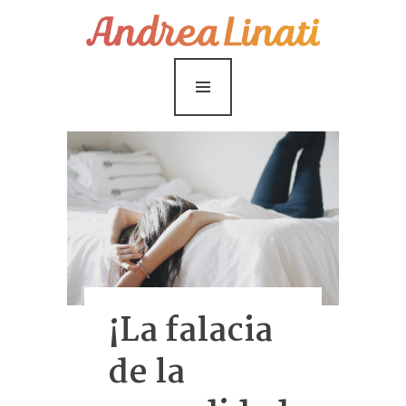
¿Cómo funciona?
Servicios
Coaching Gratis
Conóceme
Contáctame
Blog
¡La falacia
de la