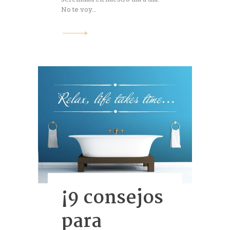
No te voy…
¡9 consejos
para