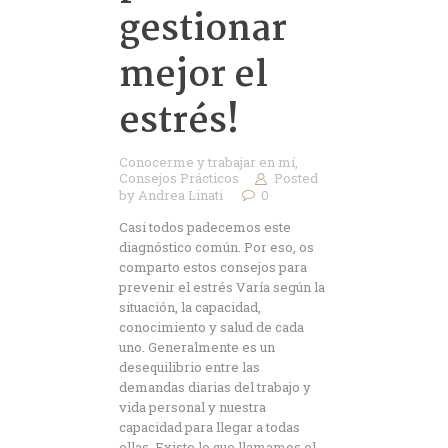
gestionar
mejor el
estrés!
Conocerme y trabajar en mí
,
Consejos Prácticos
Posted
by
Andrea Linati
0
Casi todos padecemos este
diagnóstico común. Por eso, os
comparto estos consejos para
prevenir el estrés Varía según la
situación, la capacidad,
conocimiento y salud de cada
uno. Generalmente es un
desequilibrio entre las
demandas diarias del trabajo y
vida personal y nuestra
capacidad para llegar a todas
ellas. Existe lo que llamamos el