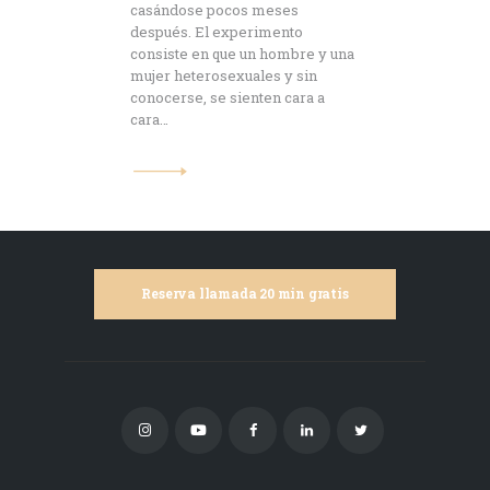
casándose pocos meses
después. El experimento
consiste en que un hombre y una
mujer heterosexuales y sin
conocerse, se sienten cara a
cara…
Reserva llamada 20 min gratis