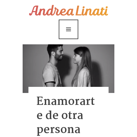
¿Cómo funciona?
Servicios
Coaching Gratis
Conóceme
Contáctame
Blog
Enamorart
e de otra
persona