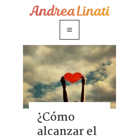
¿Cómo funciona?
Servicios
Coaching Gratis
Conóceme
Contáctame
Blog
¿Cómo
alcanzar el