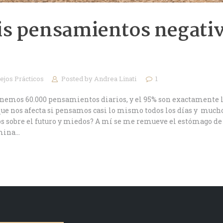
s pensamientos negativ
ejos Prácticos
Posted by
Andrea Linati
1
tenemos 60.000 pensamientos diarios, y el 95% son exactamente 
 que nos afecta si pensamos casi lo mismo todos los días y much
os sobre el futuro y miedos? A mí se me remueve el estómago de 
rmina…