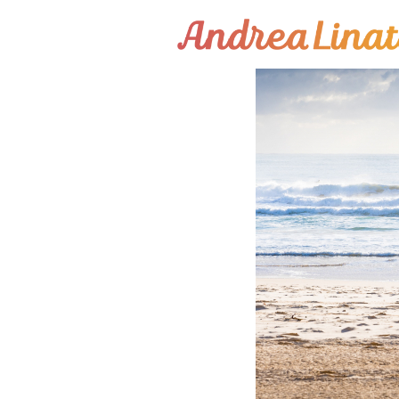
¿Cómo funciona?
Servicios
Coaching Gratis
Conóceme
Contáctame
Blog