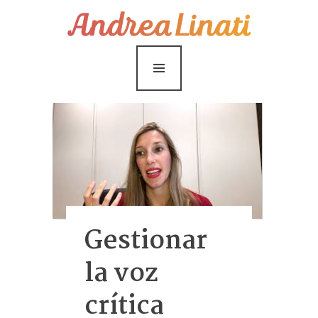
¿Cómo funciona?
Servicios
Coaching Gratis
Conóceme
Contáctame
Blog
Gestionar
la voz
crítica