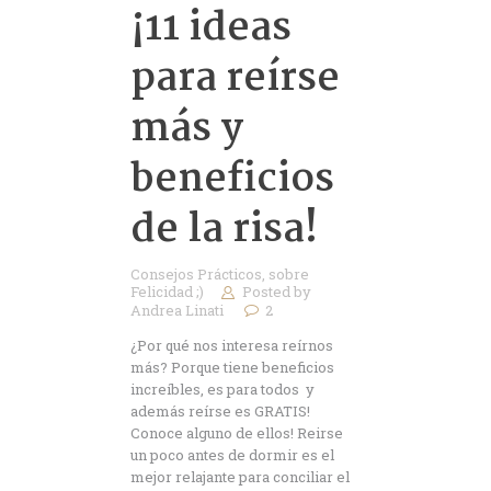
¡11 ideas
para reírse
más y
beneficios
de la risa!
Consejos Prácticos
,
sobre
Felicidad ;)
Posted by
Andrea Linati
2
¿Por qué nos interesa reírnos
más? Porque tiene beneficios
increíbles, es para todos y
además reírse es GRATIS!
Conoce alguno de ellos! Reirse
un poco antes de dormir es el
mejor relajante para conciliar el