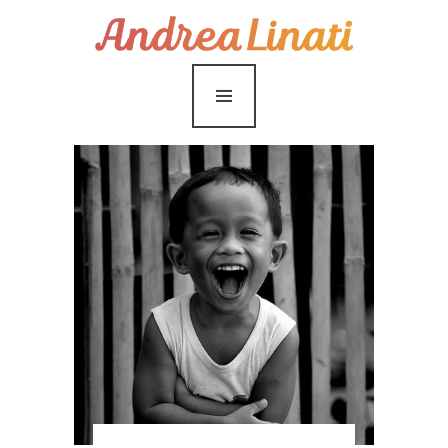
¿Cómo funciona?
Servicios
Coaching Gratis
Conóceme
Contáctame
Blog