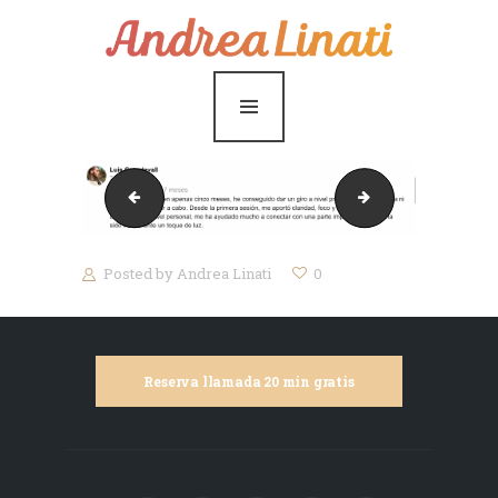
¿Cómo funciona?
Servicios
Coaching Gratis
Conóceme
Captura de pantalla 2020-05-15 a las 13.07.53
Captura-de-pantal
Contáctame
Posted by
Andrea Linati
0
Blog
Reserva llamada 20 min gratis