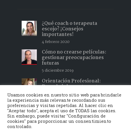
¿Qué coach o terapeuta
escojo? ¡Consejos
importantes!
4 febrero 2020
Cómo no crearse películas:
gestionar preocupaciones
futuras
5 diciembre 2019
Orientación Profesional:
Descubrir lo que te gusta y
hacer lo que te apasiona 2
Usamos cookies en nuestro sitio web para brindarle
15 febrero 2019
la experiencia más relevante recordando sus
preferencias y visitas repetidas. Al hacer clic en
"Aceptar todo", acepta el uso de TODAS las cookies.
Sin embargo, puede visitar "Configuración de
cookies" para proporcionar un consentimiento
Toquedeluz © 2020 - Todos los derechos
controlado.
reservados | Developed by
Vayabits
|
Aviso