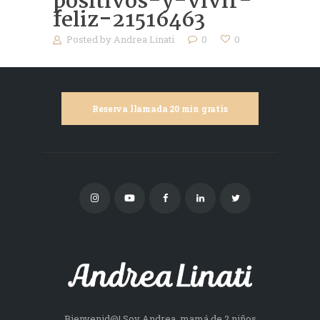
positivos-y-vivir-
feliz-21516463
Posted by
Andrea Linati
0
0
Reserva llamada 20 min gratis
Bienvenid@! Soy Andrea, mamá de 2 niños