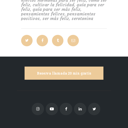
efectos hormonas para ser feliz
,
como ser
feliz
,
cultivar la felicidad
,
guía para ser
feliz
,
guía para ser más feliz
,
pensamientos felices
,
pensamientos
positivos
,
ser más feliz
,
serotonina
Reserva llamada 20 min gratis