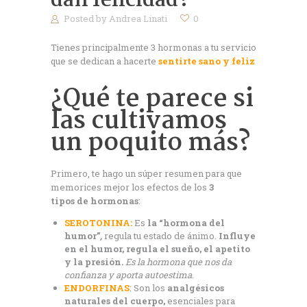
dan felicidad?
Posted by
Andrea Linati
0
Tienes principalmente 3 hormonas a tu servicio
que se dedican a hacerte
sentirte sano y feliz
¿Qué te parece si
las cultivamos
un poquito más?
Primero, te hago un súper resumen para que
memorices mejor los efectos de los
3
tipos de hormonas
:
SEROTONINA:
Es
la “hormona del
humor”
,
regula tu estado de ánimo.
Influye
en el humor, regula el sueño, el apetito
y la presión.
Es la hormona que nos da
confianza y aporta autoestima
.
ENDORFINAS
: Son los
analgésicos
naturales del cuerpo,
esenciales para