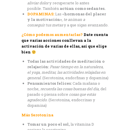
aliviar dolor
y recuperarte lo antes
posible. También
actúan como sedantes.
DOPAMINAS:
Las «
hormonas del placer
y la motivación»
,
te animan a
conseguir tus metas
y a que sigas avanzando.
¿Cómo podemos aumentarlas?
Date cuenta
que varias acciones conllevan a la
activación de varias de ellas, así que elige
bien
Todas las actividades de meditación o
relajación:
Pasar tiempo en la naturaleza,
el yoga, meditar, las actividades relajadas en
general.
(Serotonina, endorfinas y dopamina)
Pensamientos felices:
Cada mañana o
noche,
recuerda las cosas buenas del día
, del
pasado o piensa sobre
cosas que estás
agradecido
. (Serotonina, endocrinas y
dopamina)
Más Serotonina
Tomar un poco el sol,
la vitamina D
acciona la serotonina.