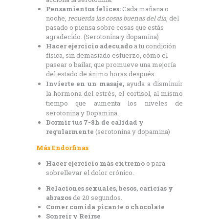
Pensamientos felices:
Cada mañana o
noche,
recuerda las cosas buenas del día
, del
pasado o piensa sobre cosas que estás
agradecido. (Serotonina y dopamina)
Hacer ejercicio adecuado
a tu condición
física, sin demasiado esfuerzo, cómo el
pasear o bailar, que promueve una mejoría
del estado de ánimo horas después.
Invierte en un masaje,
ayuda a disminuir
la hormona del estrés, el cortisol, al mismo
tiempo que aumenta los niveles de
serotonina y Dopamina.
Dormir tus 7-8h de calidad y
regularmente
(serotonina y dopamina)
Más Endorfinas
Hacer ejercicio más extremo
o para
sobrellevar el dolor crónico.
Relaciones sexuales, besos, caricias y
abrazos
de 20 segundos.
Comer comida picante o chocolate
Sonreír y Reírse