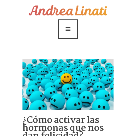
¿Cómo funciona?
Servicios
Coaching Gratis
Conóceme
Contáctame
Blog
¿Cómo activar las
hormonas que nos