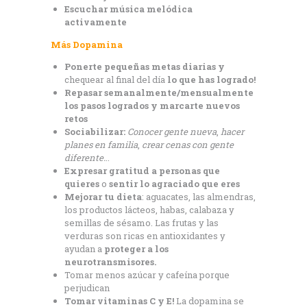
Escuchar música melódica
activamente
Más Dopamina
Ponerte pequeñas metas diarias y
chequear al final del día
lo que has logrado!
Repasar semanalmente/mensualmente
los pasos logrados y marcarte nuevos
retos
Sociabilizar:
Conocer gente nueva
,
hacer
planes en familia
,
crear cenas con gente
diferente.
..
Expresar gratitud a personas que
quieres
o
sentir lo agraciado que eres
Mejorar tu dieta
: aguacates, las almendras,
los productos lácteos, habas, calabaza y
semillas de sésamo. Las frutas y las
verduras son ricas en antioxidantes y
ayudan a
proteger a los
neurotransmisores.
Tomar menos azúcar y cafeína porque
perjudican
Tomar vitaminas C y E!
La dopamina se