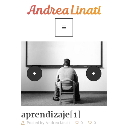
¿Cómo funciona?
Servicios
Coaching Gratis
Conóceme
Contáctame
2676279497_b84873b273[1]
rosa_y_libro[1]
Blog
aprendizaje[1]
Posted by
Andrea Linati
0
0