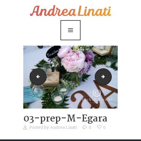
¿Cómo funciona?
Servicios
Coaching Gratis
Conóceme
Contáctame
Imagen2
Imagen3
Blog
03-prep-M-Egara
Posted by
Andrea Linati
0
0