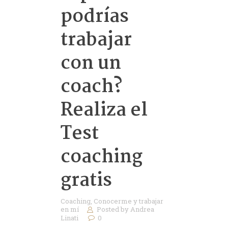
podrías
trabajar
con un
coach?
Realiza el
Test
coaching
gratis
Coaching
,
Conocerme y trabajar
en mí
Posted by
Andrea
Linati
0