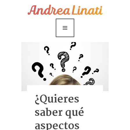
¿Cómo funciona?
Servicios
Coaching Gratis
Conóceme
Contáctame
Blog
¿Quieres
saber qué
aspectos