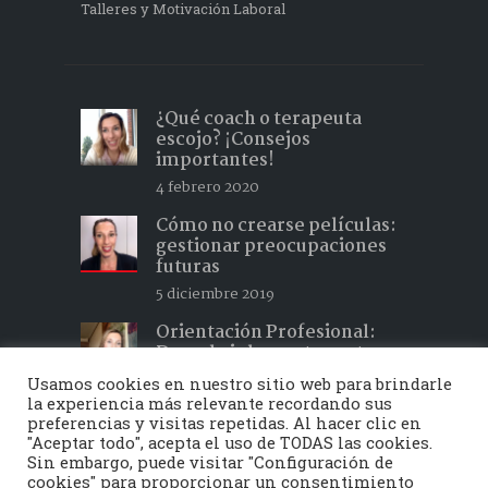
Talleres y Motivación Laboral
¿Qué coach o terapeuta
escojo? ¡Consejos
importantes!
4 febrero 2020
Cómo no crearse películas:
gestionar preocupaciones
futuras
5 diciembre 2019
Orientación Profesional:
Descubrir lo que te gusta y
hacer lo que te apasiona 2
Usamos cookies en nuestro sitio web para brindarle
15 febrero 2019
la experiencia más relevante recordando sus
preferencias y visitas repetidas. Al hacer clic en
"Aceptar todo", acepta el uso de TODAS las cookies.
Sin embargo, puede visitar "Configuración de
cookies" para proporcionar un consentimiento