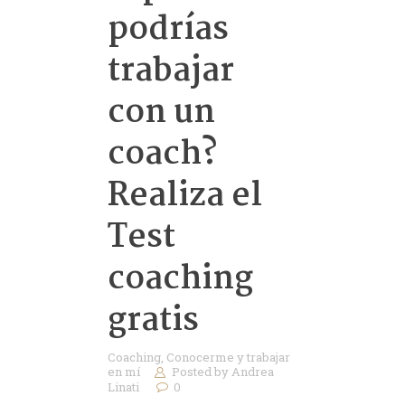
podrías
trabajar
con un
coach?
Realiza el
Test
coaching
gratis
Coaching
,
Conocerme y trabajar
en mí
Posted by
Andrea
Linati
0