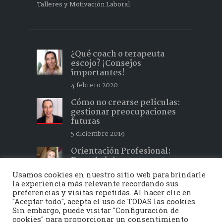
Talleres y Motivación Laboral
¿Qué coach o terapeuta
escojo? ¡Consejos
importantes!
4 febrero 2020
Cómo no crearse películas:
gestionar preocupaciones
futuras
5 diciembre 2019
Orientación Profesional:
Descubrir lo que te gusta y
hacer lo que te apasiona 2
Usamos cookies en nuestro sitio web para brindarle
15 febrero 2019
la experiencia más relevante recordando sus
preferencias y visitas repetidas. Al hacer clic en
"Aceptar todo", acepta el uso de TODAS las cookies.
Sin embargo, puede visitar "Configuración de
cookies" para proporcionar un consentimiento