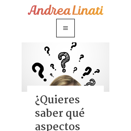
¿Cómo funciona?
Servicios
Coaching Gratis
Conóceme
Contáctame
Blog
¿Quieres
saber qué
aspectos