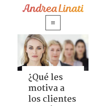
¿Cómo funciona?
Servicios
Coaching Gratis
Conóceme
Contáctame
Blog
¿Qué les
motiva a
los clientes