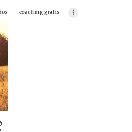
ios
coaching gratis
?