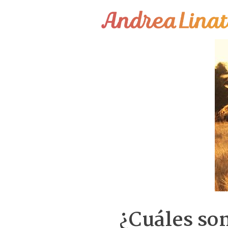
¿Cómo funciona?
Servicios
Coaching Gratis
Conóceme
Contáctame
Blog
¿Cuáles son