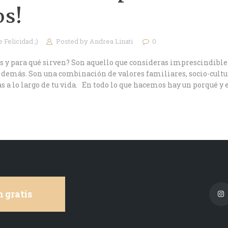
os!
 Felicidad ;)
Posted by
Andrea Linati
0
s y para qué sirven? Son aquello que consideras imprescindible 
os demás. Son una combinación de valores familiares, socio-cultur
 a lo largo de tu vida. En todo lo que hacemos hay un porqué y 
 gratis