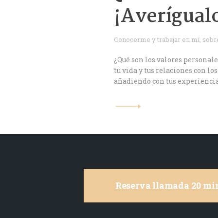
¡Averígual
Conocerme y trabajar en mí
,
sobre
¿Qué son los valores personale
tu vida y tus relaciones con l
añadiendo con tus experiencias
Reserva llamada 20 min