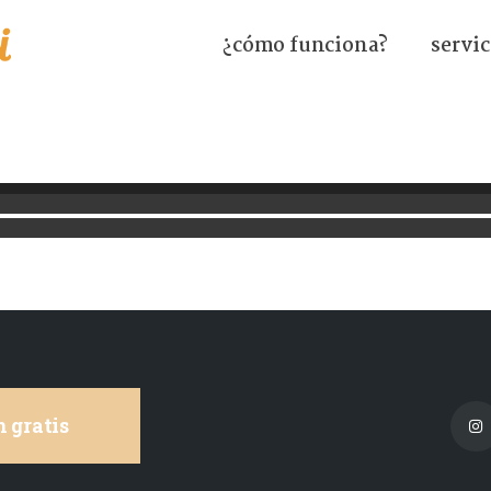
¿cómo funciona?
servic
2_42
 gratis