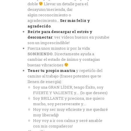
doble
Llevar un detalle para el
desayuno/merienda, dar
algún reconocimiento o
agradecimiento…
Ser más feliz y
agradecido
.
Reírte para descargar el estrés y
desconectar
: ver vídeos buenos en youtube
son un imprescindible!
Fuerza unos minutos ir por la vida
SONRIENDO
. Directamente ayuda a
cambiar el estado de ánimo y contagias
buenas vibraciones
Tener tu propio mantra
y repetirlo del
camino al trabajo (frases potentes que te
llenen de energía):
Soy una GRAN LÍDER, tengo Éxito, soy
FUERTE Y VALIENTE y…. (lo que desees)
Soy BRILLANTE y preciosa, me quiero
mucho, soy perseverante y….
Hoy voy ser muy eficiente y me quedaré
muy liberad@
Hoy voy a ir con calma y seré amable
con mis compañeros!