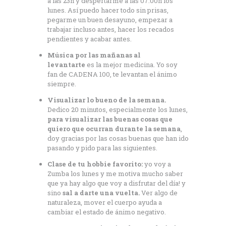
a las 23h y despertarme a las 07.00h los
lunes. Así puedo hacer todo sin prisas,
pegarme un buen desayuno, empezar a
trabajar incluso antes, hacer los recados
pendientes y acabar antes.
Música por las mañanas al
levantarte
es la mejor medicina. Yo soy
fan de CADENA 100, te levantan el ánimo
siempre.
Visualizar lo bueno de la semana.
Dedico 20 minutos, especialmente los lunes,
para visualizar las buenas cosas que
quiero que ocurran durante la semana
,
doy gracias por las cosas buenas que han ido
pasando y pido para las siguientes.
Clase de tu hobbie favorito:
yo voy a
Zumba los lunes y me motiva mucho saber
que ya hay algo que voy a disfrutar del día! y
sino
sal a darte una vuelta.
Ver algo de
naturaleza, mover el cuerpo ayuda a
cambiar el estado de ánimo negativo.