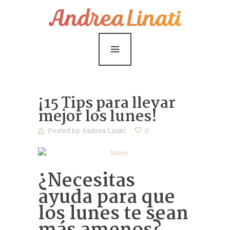
¿Cómo funciona?
Servicios
Coaching Gratis
Conóceme
¡15 Tips para llevar
Contáctame
mejor los lunes!
Posted by
Andrea Linati
0
Blog
¿Necesitas
ayuda para que
los lunes te sean