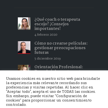
¿Qué coach o terapeuta
escojo? ¡Consejos
importantes!
4 febrero 2020
Cómo no crearse películas:
gestionar preocupaciones
futuras
5 diciembre 2019
Orientación Profesional:
Descubrir lo que te gusta y
hacer lo que te apasiona 2
Usamos cookies en nuestro sitio web para brindarle
15 febrero 2019
la experiencia más relevante recordando sus
preferencias y visitas repetidas. Al hacer clic en
"Aceptar todo", acepta el uso de TODAS las cookies.
Sin embargo, puede visitar "Configuración de
cookies" para proporcionar un consentimiento
Toquedeluz © 2020 - Todos los derechos
controlado.
reservados | Developed by
Vayabits
|
Aviso