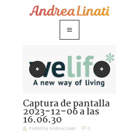
¿Cómo funciona?
Servicios
Coaching Gratis
Conóceme
Contáctame
Captura de pantalla 2023-12-06 a las 15.57.52
Captura de pantal
Blog
Captura de pantalla
2023-12-06 a las
16.06.30
Posted by
Andrea Linati
0