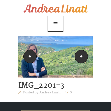
¿Cómo funciona?
Servicios
Coaching Gratis
Conóceme
Contáctame
IMG_2206
cropped-favicon
Blog
IMG_2201-3
Posted by
Andrea Linati
0