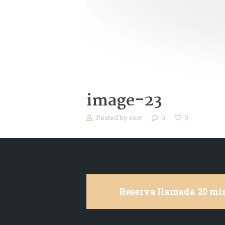
image-23
Posted by
root
0
0
Reserva llamada 20 min