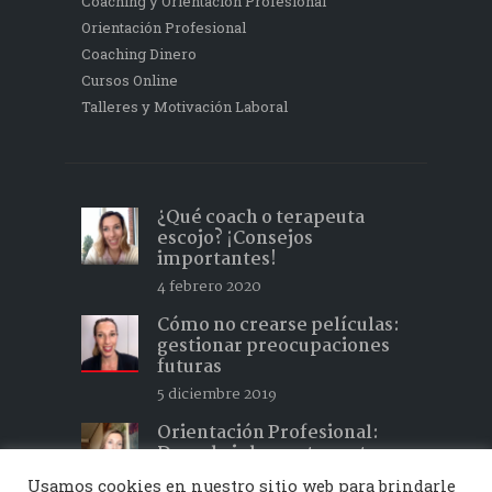
Coaching y Orientación Profesional
Orientación Profesional
Coaching Dinero
Cursos Online
Talleres y Motivación Laboral
¿Qué coach o terapeuta
escojo? ¡Consejos
importantes!
4 febrero 2020
Cómo no crearse películas:
gestionar preocupaciones
futuras
5 diciembre 2019
Orientación Profesional:
Descubrir lo que te gusta y
hacer lo que te apasiona 2
Usamos cookies en nuestro sitio web para brindarle