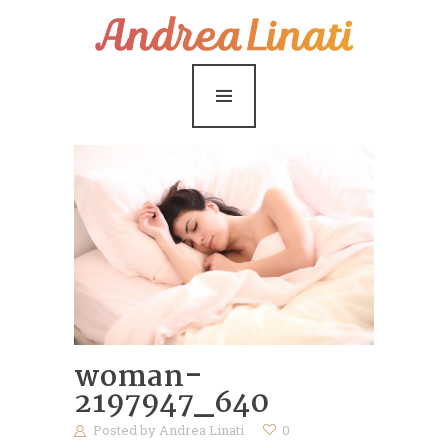
¿Cómo funciona?
Servicios
Coaching Gratis
Conóceme
Contáctame
Blog
woman-
2197947_640
Posted by
Andrea Linati
0