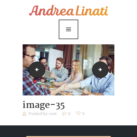
¿Cómo funciona?
Servicios
Coaching Gratis
Conóceme
Contáctame
bg-3
image-37
Blog
image-35
Posted by
root
0
0