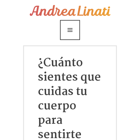
¿Cómo funciona?
Servicios
Coaching Gratis
Conóceme
¿Cuánto
Contáctame
sientes que
Blog
cuidas tu
cuerpo
para
sentirte