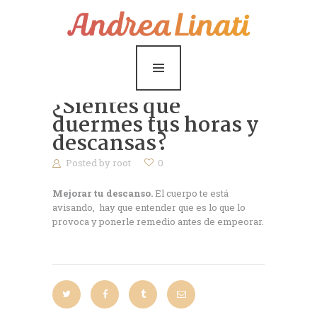
¿Cómo funciona?
Servicios
Coaching Gratis
¿Sientes que
Conóceme
duermes tus horas y
descansas?
Contáctame
Posted by
root
0
Blog
Mejorar tu descanso.
El cuerpo te está
avisando, hay que entender que es lo que lo
provoca y ponerle remedio antes de empeorar.