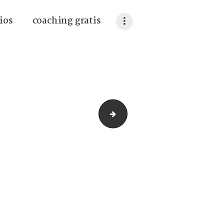
ios
coaching gratis
7_support-updated-tablet