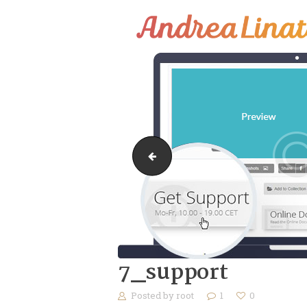
¿Cómo funciona?
Servicios
Coaching Gratis
Conóceme
image-14
Contáctame
Blog
7_support
Posted by
root
1
0