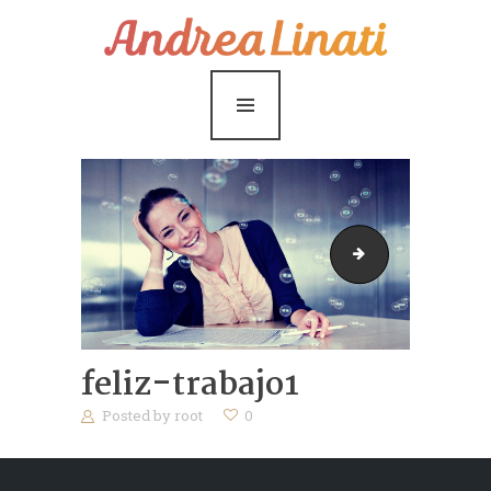
¿Cómo funciona?
Servicios
Coaching Gratis
Conóceme
Contáctame
woman-2759487
Blog
feliz-trabajo1
Posted by
root
0