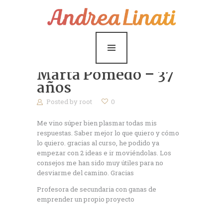
¿Cómo funciona?
Servicios
Coaching Gratis
Marta Pomedo – 37
Conóceme
años
Posted by
root
0
Contáctame
Me vino súper bien plasmar todas mis
Blog
respuestas. Saber mejor lo que quiero y cómo
lo quiero. gracias al curso, he podido ya
empezar con 2 ideas e ir moviéndolas. Los
consejos me han sido muy útiles para no
desviarme del camino. Gracias
Profesora de secundaria con ganas de
emprender un propio proyecto