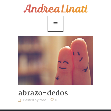
¿Cómo funciona?
Servicios
Coaching Gratis
Conóceme
Contáctame
Blog
abrazo-dedos
Posted by
root
0