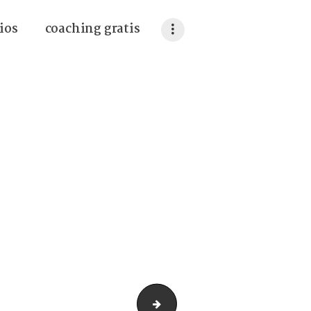
ios
coaching gratis
laptop-3087585_640