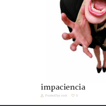
impaciencia
Posted by
root
0