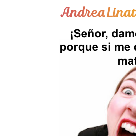
¿Cómo funciona?
Servicios
Coaching Gratis
Conóceme
Contáctame
Blog